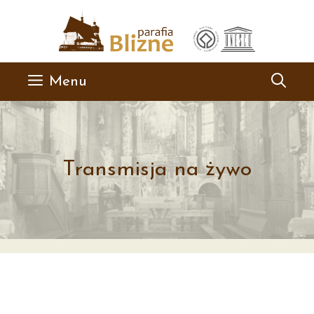
Przejdź
do
treści
Menu
Transmisja na żywo