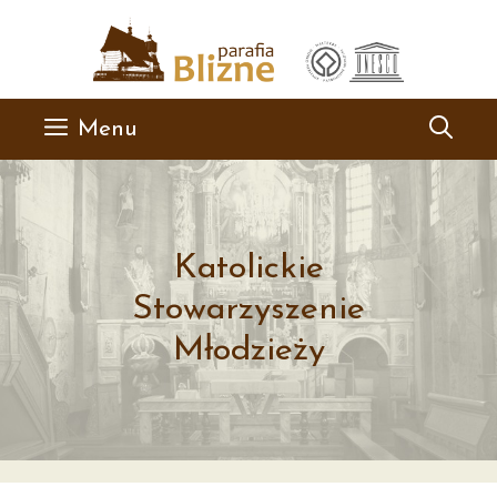
Przejdź
do
treści
Menu
Katolickie
Stowarzyszenie
Młodzieży