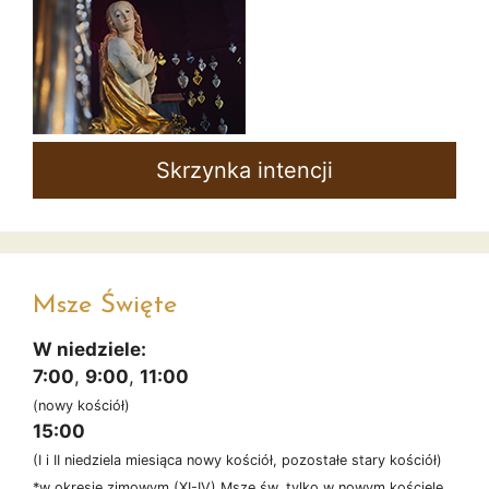
Skrzynka intencji
Msze Święte
W niedziele:
7:00
,
9:00
,
11:00
(nowy kościół)
15:00
(I i II niedziela miesiąca nowy kościół, pozostałe stary kościół)
*w okresie zimowym (XI-IV) Msze św. tylko w nowym kościele.