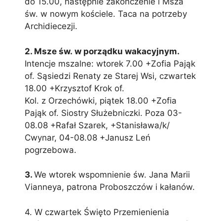
do 15.00, następnie zakończenie i Msza
św. w nowym kościele. Taca na potrzeby
Archidiecezji.
2. Msze św. w porządku wakacyjnym.
Intencje mszalne: wtorek 7.00 +Zofia Pająk
of. Sąsiedzi Renaty ze Starej Wsi, czwartek
18.00 +Krzysztof Krok of.
Kol. z Orzechówki, piątek 18.00 +Zofia
Pająk of. Siostry Służebniczki. Poza 03-
08.08 +Rafał Szarek, +Stanisława/k/
Cwynar, 04-08.08 +Janusz Leń
pogrzebowa.
3.
We wtorek wspomnienie św. Jana Marii
Vianneya, patrona Proboszczów i kałanów.
4. W czwartek Święto Przemienienia