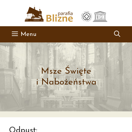
Przejdź
do
treści
Menu
Msze Święte
i Nabożeństwa
Odpust: