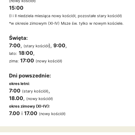
(nowy kościół)
15:00
(I i II niedziela miesiąca nowy kościół, pozostałe stary kościół)
*w okresie zimowym (XI-IV) Msze św. tylko w nowym kościele.
Święta:
7:00
,
),
9:00
,
(stary kościół
18:00
,
lato:
17:00
zima:
(nowy kościół)
Dni powszednie:
okres letni:
7:00
,
(stary kościół)
18.00
,
(nowy kościół)
okres zimowy (XI–IV):
7.00
i
17.00
(nowy kościół)