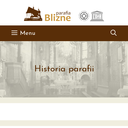
Przejdź
do
treści
Menu
Historia parafii