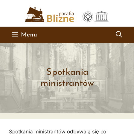
Przejdź
do
treści
Menu
Spotkania
ministrantów
Spotkania ministrantów odbywają się co