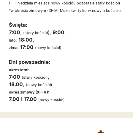
(I i II niedziela miesiąca nowy kościół, pozostałe stary kościół)
*w okresie zimowym (XI-IV) Msze św. tylko w nowym kościele.
Święta:
7:00
,
),
9:00
,
(stary kościół
18:00
,
lato:
17:00
zima:
(nowy kościół)
Dni powszednie:
okres letni:
7:00
,
(stary kościół)
18.00
,
(nowy kościół)
okres zimowy (XI–IV):
7.00
i
17.00
(nowy kościół)