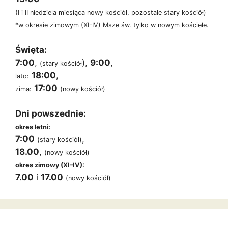
(I i II niedziela miesiąca nowy kościół, pozostałe stary kościół)
*w okresie zimowym (XI-IV) Msze św. tylko w nowym kościele.
Święta:
7:00
,
),
9:00
,
(stary kościół
18:00
,
lato:
17:00
zima:
(nowy kościół)
Dni powszednie:
okres letni:
7:00
,
(stary kościół)
18.00
,
(nowy kościół)
okres zimowy (XI–IV):
7.00
i
17.00
(nowy kościół)