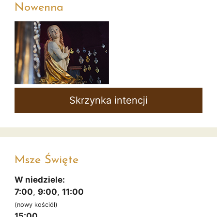
Nowenna
Skrzynka intencji
Msze Święte
W niedziele:
7:00
,
9:00
,
11:00
(nowy kościół)
15:00