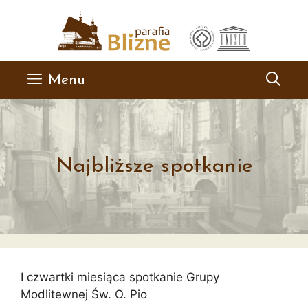
Przejdź
do
treści
Menu
Najbliższe spotkanie
I czwartki miesiąca spotkanie Grupy
Modlitewnej Św. O. Pio